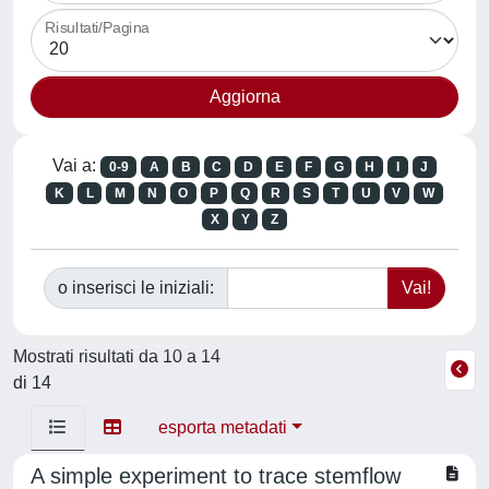
Risultati/Pagina
Vai a:
0-9
A
B
C
D
E
F
G
H
I
J
K
L
M
N
O
P
Q
R
S
T
U
V
W
X
Y
Z
o inserisci le iniziali:
Mostrati risultati da 10 a 14
di 14
esporta metadati
A simple experiment to trace stemflow