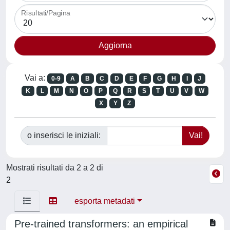
Risultati/Pagina
Vai a:
0-9
A
B
C
D
E
F
G
H
I
J
K
L
M
N
O
P
Q
R
S
T
U
V
W
X
Y
Z
o inserisci le iniziali:
Mostrati risultati da 2 a 2 di
2
esporta metadati
Pre-trained transformers: an empirical