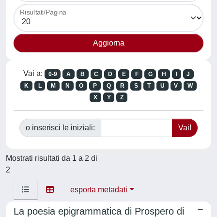
Risultati/Pagina
Vai a:
0-9
A
B
C
D
E
F
G
H
I
J
K
L
M
N
O
P
Q
R
S
T
U
V
W
X
Y
Z
o inserisci le iniziali:
Mostrati risultati da 1 a 2 di
2
esporta metadati
La poesia epigrammatica di Prospero di