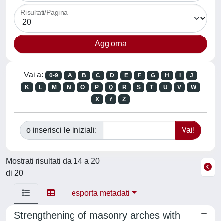
Risultati/Pagina
Vai a:
0-9
A
B
C
D
E
F
G
H
I
J
K
L
M
N
O
P
Q
R
S
T
U
V
W
X
Y
Z
o inserisci le iniziali:
Mostrati risultati da 14 a 20
di 20
esporta metadati
Strengthening of masonry arches with