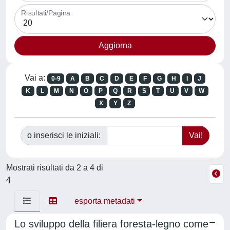
Risultati/Pagina
Vai a:
0-9
A
B
C
D
E
F
G
H
I
J
K
L
M
N
O
P
Q
R
S
T
U
V
W
X
Y
Z
o inserisci le iniziali:
Mostrati risultati da 2 a 4 di
4
esporta metadati
Lo sviluppo della filiera foresta-legno come