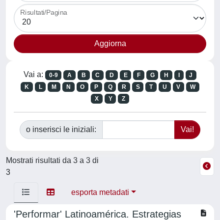
Risultati/Pagina
Vai a:
0-9
A
B
C
D
E
F
G
H
I
J
K
L
M
N
O
P
Q
R
S
T
U
V
W
X
Y
Z
o inserisci le iniziali:
Mostrati risultati da 3 a 3 di
3
esporta metadati
'Performar' Latinoamérica. Estrategias