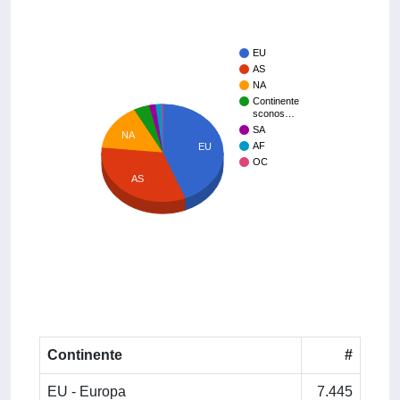
EU
AS
NA
Continente
sconos…
SA
NA
AF
EU
OC
AS
Continente
#
EU - Europa
7.445