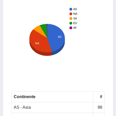
AS
NA
SA
EU
AF
AS
NA
Continente
#
AS - Asia
98