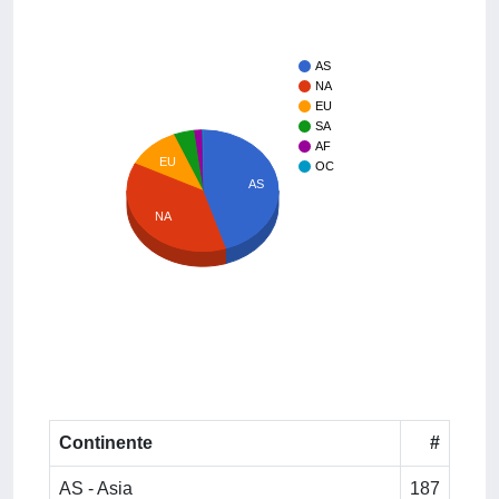
AS
NA
EU
SA
AF
EU
OC
AS
NA
Continente
#
AS - Asia
187