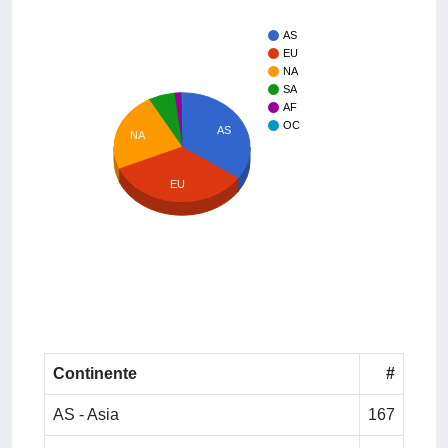
AS
EU
NA
SA
AF
OC
AS
NA
EU
Continente
#
AS - Asia
167