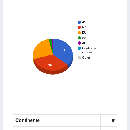
AS
NA
EU
SA
AF
Continente
EU
AS
sconos…
Other
NA
Continente
#