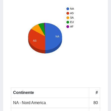
NA
AS
SA
EU
AF
NA
AS
Continente
#
NA - Nord America
80