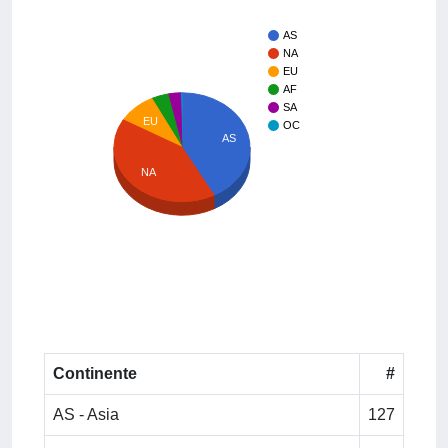
AS
NA
EU
AF
SA
EU
OC
AS
NA
Continente
#
AS - Asia
127