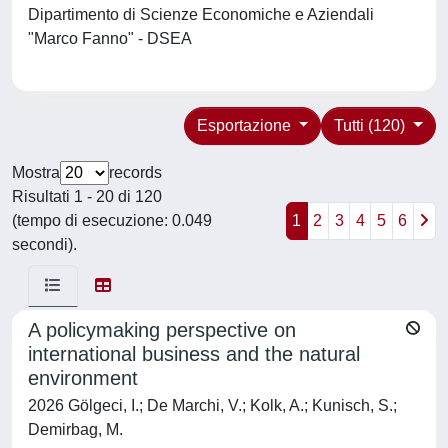
Dipartimento di Scienze Economiche e Aziendali
"Marco Fanno" - DSEA
Esportazione
Tutti (120)
Mostra
records
Risultati 1 - 20 di 120
(tempo di esecuzione: 0.049
1
2
3
4
5
6
secondi).
A policymaking perspective on
international business and the natural
environment
2026 Gölgeci, I.; De Marchi, V.; Kolk, A.; Kunisch, S.;
Demirbag, M.