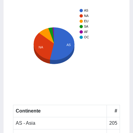
AS
NA
EU
SA
AF
OC
AS
NA
Continente
#
AS - Asia
205