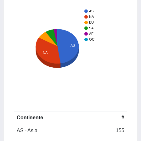
AS
NA
EU
SA
AF
OC
AS
NA
Continente
#
AS - Asia
155