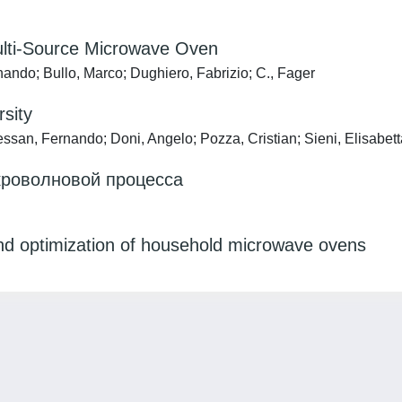
Multi-Source Microwave Oven
nando; Bullo, Marco; Dughiero, Fabrizio; C., Fager
sity
ssan, Fernando; Doni, Angelo; Pozza, Cristian; Sieni, Elisabet
кроволновой процесса
and optimization of household microwave ovens
Privacy