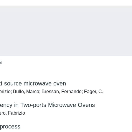
s
ulti-source microwave oven
brizio; Bullo, Marco; Bressan, Fernando; Fager, C.
iciency in Two-ports Microwave Ovens
ro, Fabrizio
 process