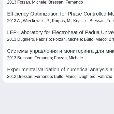
2013 Forzan, Michele; Bressan, Fernando
Efficiency Optimization for Phase Controlled 
2013 A., Wieckowski; P., Korpas; M., Krysicki; Bressan, Fer
LEP-Laboratory for Electroheat of Padua Univer
2013 Dughiero, Fabrizio; Forzan, Michele; Bullo, Marco; Bre
Системы управления и мониторинга для ми
2013 Bressan, Fernando; Forzan, Michele
Experimental validation of numerical analysis 
2012 Bressan, Fernando; Bullo, Marco; Dughiero, Fabrizio
Powered by
IRIS
-
about IRIS
-
Utilizzo dei cookie
-