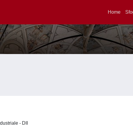
Home
Sfo
dustriale - DII