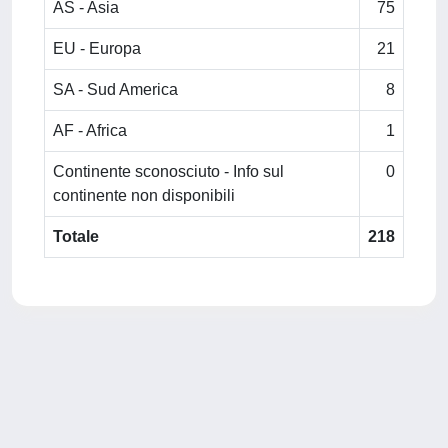
AS - Asia
75
EU - Europa
21
SA - Sud America
8
AF - Africa
1
Continente sconosciuto - Info sul
0
continente non disponibili
Totale
218
Powered by
IRIS
-
about IRIS
-