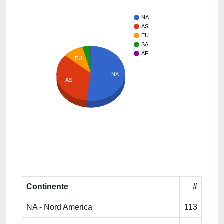
NA
AS
EU
SA
AF
EU
NA
AS
Continente
#
NA - Nord America
113