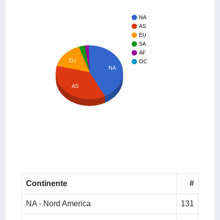
NA
AS
EU
SA
AF
EU
OC
NA
AS
Continente
#
NA - Nord America
131