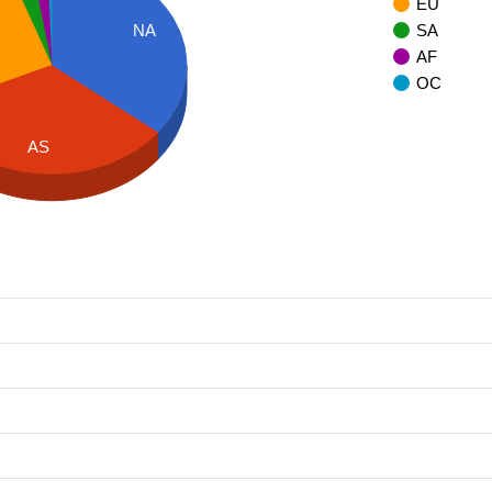
EU
SA
NA
AF
OC
AS