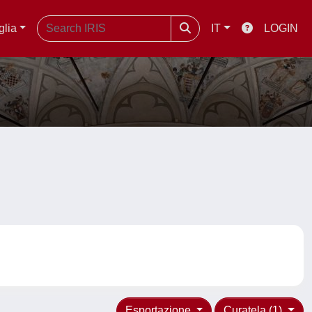
glia
IT
LOGIN
Esportazione
Curatela (1)