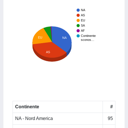
NA
AS
EU
SA
AF
Continente
EU
NA
sconos…
AS
Continente
#
NA - Nord America
95