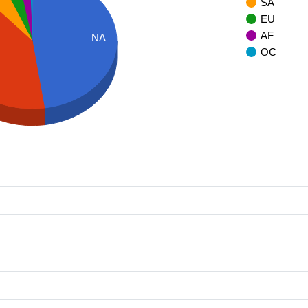
SA
EU
AF
NA
OC