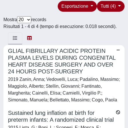
Esportazione
Tutti (4)
Mostra
records
Risultati 1 - 4 di 4 (tempo di esecuzione: 0.018 secondi).
GLIAL FIBRILLARY ACIDIC PROTEIN
PLASMA LEVELS DURING CONGENITAL
HEART DISEASE SURGERY AND OVER
24 HOURS POST-SURGERY
2019 Zanin, Anna; Vedovelli, Luca; Padalino, Massimo;
Maggiolo, Alberto; Stellin, Giovanni; Fantinato,
Margherita; Cainelli, Elisa; Carnielli, Virgilio P.;
Simonato, Manuela; Bellettato, Massimo; Cogo, Paola
Sustained lung inflation at birth for
preterm infants: A randomized clinical trial
2015 Lista, G.; Boni, L.; Scopesi, F.; Mosca, F.;