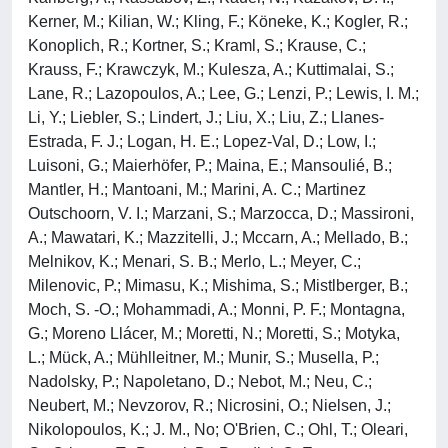
Kerner, M.; Kilian, W.; Kling, F.; Köneke, K.; Kogler, R.;
Konoplich, R.; Kortner, S.; Kraml, S.; Krause, C.;
Krauss, F.; Krawczyk, M.; Kulesza, A.; Kuttimalai, S.;
Lane, R.; Lazopoulos, A.; Lee, G.; Lenzi, P.; Lewis, I. M.;
Li, Y.; Liebler, S.; Lindert, J.; Liu, X.; Liu, Z.; Llanes-
Estrada, F. J.; Logan, H. E.; Lopez-Val, D.; Low, I.;
Luisoni, G.; Maierhöfer, P.; Maina, E.; Mansoulié, B.;
Mantler, H.; Mantoani, M.; Marini, A. C.; Martinez
Outschoorn, V. I.; Marzani, S.; Marzocca, D.; Massironi,
A.; Mawatari, K.; Mazzitelli, J.; Mccarn, A.; Mellado, B.;
Melnikov, K.; Menari, S. B.; Merlo, L.; Meyer, C.;
Milenovic, P.; Mimasu, K.; Mishima, S.; Mistlberger, B.;
Moch, S. -O.; Mohammadi, A.; Monni, P. F.; Montagna,
G.; Moreno Llácer, M.; Moretti, N.; Moretti, S.; Motyka,
L.; Mück, A.; Mühlleitner, M.; Munir, S.; Musella, P.;
Nadolsky, P.; Napoletano, D.; Nebot, M.; Neu, C.;
Neubert, M.; Nevzorov, R.; Nicrosini, O.; Nielsen, J.;
Nikolopoulos, K.; J. M., No; O'Brien, C.; Ohl, T.; Oleari,