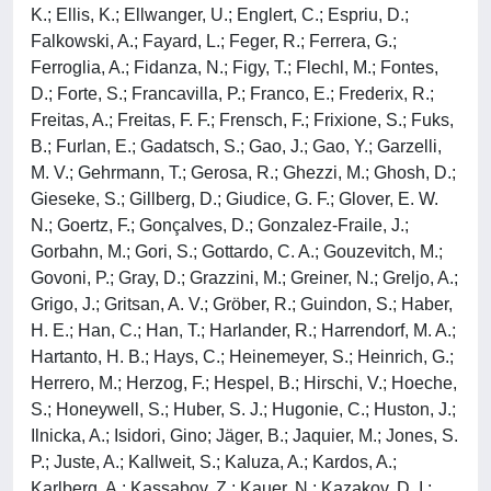
K.; Ellis, K.; Ellwanger, U.; Englert, C.; Espriu, D.;
Falkowski, A.; Fayard, L.; Feger, R.; Ferrera, G.;
Ferroglia, A.; Fidanza, N.; Figy, T.; Flechl, M.; Fontes,
D.; Forte, S.; Francavilla, P.; Franco, E.; Frederix, R.;
Freitas, A.; Freitas, F. F.; Frensch, F.; Frixione, S.; Fuks,
B.; Furlan, E.; Gadatsch, S.; Gao, J.; Gao, Y.; Garzelli,
M. V.; Gehrmann, T.; Gerosa, R.; Ghezzi, M.; Ghosh, D.;
Gieseke, S.; Gillberg, D.; Giudice, G. F.; Glover, E. W.
N.; Goertz, F.; Gonçalves, D.; Gonzalez-Fraile, J.;
Gorbahn, M.; Gori, S.; Gottardo, C. A.; Gouzevitch, M.;
Govoni, P.; Gray, D.; Grazzini, M.; Greiner, N.; Greljo, A.;
Grigo, J.; Gritsan, A. V.; Gröber, R.; Guindon, S.; Haber,
H. E.; Han, C.; Han, T.; Harlander, R.; Harrendorf, M. A.;
Hartanto, H. B.; Hays, C.; Heinemeyer, S.; Heinrich, G.;
Herrero, M.; Herzog, F.; Hespel, B.; Hirschi, V.; Hoeche,
S.; Honeywell, S.; Huber, S. J.; Hugonie, C.; Huston, J.;
Ilnicka, A.; Isidori, Gino; Jäger, B.; Jaquier, M.; Jones, S.
P.; Juste, A.; Kallweit, S.; Kaluza, A.; Kardos, A.;
Karlberg, A.; Kassabov, Z.; Kauer, N.; Kazakov, D. I.;