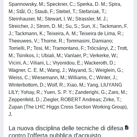
Spannowsky, M.; Speckner, C.; Sperka, D. M.; Spira,
M.; Stål, O.; Staub, F.; Stebel, T.; Stefaniak, T.;
Steinhauser, M.; Stewart, I. W.; Strassler, M. J.;
Streicher, J.; Strom, D. M.; Su, S.; Sun, X.; Tackmann, F.
J.; Tackmann, K.; Teixeira, A. M.; Teixeira de Lima, R.;
Theeuwes, V.; Thorne, R.; Tommasini, Damiano;
Torrielli, P.; Tosi, M.; Tramontano, F.; Trócsányi, Z.; Trott,
M.; Tsinikos, I.; Ubiali, M.; Vanlaer, P.; Verkerke, W.;
Vicini, A.; Viliani, L.; Vryonidou, E.; Wackeroth, D.;
Wagner, C. E. M.; Wang, J.; Wayand, S.; Weiglein, G.;
Weiss, C.; Wiesemann, M.; Williams, C.; Winter, J.;
Winterbottom, D.; Wolf, R.; Xiao, M.; Yang, LIUYANG
LILY; Yohay, R.; Yuen, S. P. Y.; Zanderighi, G.; Zaro, M.;
Zeppenfeld, D.; Ziegler, ROBERT Andreas; Zirke, T.;
Zupan (The LHC Higgs Cross Section Working Group),
J.
La nuova disciplina delle tecniche di difesa
contro l'offerta pubblica d'acquisto