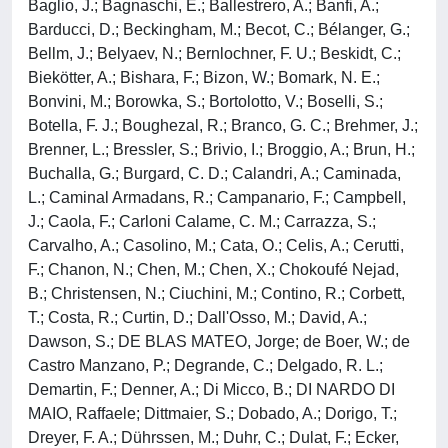
Baglio, J.; Bagnaschi, E.; Ballestrero, A.; Banfi, A.;
Barducci, D.; Beckingham, M.; Becot, C.; Bélanger, G.;
Bellm, J.; Belyaev, N.; Bernlochner, F. U.; Beskidt, C.;
Biekötter, A.; Bishara, F.; Bizon, W.; Bomark, N. E.;
Bonvini, M.; Borowka, S.; Bortolotto, V.; Boselli, S.;
Botella, F. J.; Boughezal, R.; Branco, G. C.; Brehmer, J.;
Brenner, L.; Bressler, S.; Brivio, I.; Broggio, A.; Brun, H.;
Buchalla, G.; Burgard, C. D.; Calandri, A.; Caminada,
L.; Caminal Armadans, R.; Campanario, F.; Campbell,
J.; Caola, F.; Carloni Calame, C. M.; Carrazza, S.;
Carvalho, A.; Casolino, M.; Cata, O.; Celis, A.; Cerutti,
F.; Chanon, N.; Chen, M.; Chen, X.; Chokoufé Nejad,
B.; Christensen, N.; Ciuchini, M.; Contino, R.; Corbett,
T.; Costa, R.; Curtin, D.; Dall'Osso, M.; David, A.;
Dawson, S.; DE BLAS MATEO, Jorge; de Boer, W.; de
Castro Manzano, P.; Degrande, C.; Delgado, R. L.;
Demartin, F.; Denner, A.; Di Micco, B.; DI NARDO DI
MAIO, Raffaele; Dittmaier, S.; Dobado, A.; Dorigo, T.;
Dreyer, F. A.; Dührssen, M.; Duhr, C.; Dulat, F.; Ecker,