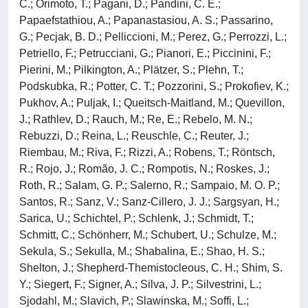
C.; Orimoto, T.; Pagani, D.; Pandini, C. E.;
Papaefstathiou, A.; Papanastasiou, A. S.; Passarino,
G.; Pecjak, B. D.; Pelliccioni, M.; Perez, G.; Perrozzi, L.;
Petriello, F.; Petrucciani, G.; Pianori, E.; Piccinini, F.;
Pierini, M.; Pilkington, A.; Plätzer, S.; Plehn, T.;
Podskubka, R.; Potter, C. T.; Pozzorini, S.; Prokofiev, K.;
Pukhov, A.; Puljak, I.; Queitsch-Maitland, M.; Quevillon,
J.; Rathlev, D.; Rauch, M.; Re, E.; Rebelo, M. N.;
Rebuzzi, D.; Reina, L.; Reuschle, C.; Reuter, J.;
Riembau, M.; Riva, F.; Rizzi, A.; Robens, T.; Röntsch,
R.; Rojo, J.; Romão, J. C.; Rompotis, N.; Roskes, J.;
Roth, R.; Salam, G. P.; Salerno, R.; Sampaio, M. O. P.;
Santos, R.; Sanz, V.; Sanz-Cillero, J. J.; Sargsyan, H.;
Sarica, U.; Schichtel, P.; Schlenk, J.; Schmidt, T.;
Schmitt, C.; Schönherr, M.; Schubert, U.; Schulze, M.;
Sekula, S.; Sekulla, M.; Shabalina, E.; Shao, H. S.;
Shelton, J.; Shepherd-Themistocleous, C. H.; Shim, S.
Y.; Siegert, F.; Signer, A.; Silva, J. P.; Silvestrini, L.;
Sjodahl, M.; Slavich, P.; Slawinska, M.; Soffi, L.;