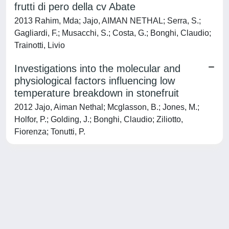
frutti di pero della cv Abate
2013 Rahim, Mda; Jajo, AIMAN NETHAL; Serra, S.;
Gagliardi, F.; Musacchi, S.; Costa, G.; Bonghi, Claudio;
Trainotti, Livio
Investigations into the molecular and
physiological factors influencing low
temperature breakdown in stonefruit
2012 Jajo, Aiman Nethal; Mcglasson, B.; Jones, M.;
Holfor, P.; Golding, J.; Bonghi, Claudio; Ziliotto,
Fiorenza; Tonutti, P.
Powered by
IRIS
-
about IRIS
-
Utilizzo dei cookie
-
Privacy
Copyright © 2026