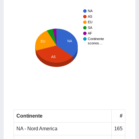
NA
AS
EU
SA
AF
Continente
NA
EU
sconos…
AS
Continente
#
NA - Nord America
165