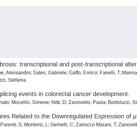
osis: transcriptional and post-transcriptional alte
, Alessandro; Sales, Gabriele; Gaffo, Enrico; Fanelli, T; Mannare
zzi, Stefania
splicing events in colorectal cancer development.
 Donato; Mocellin, Simone; Nitti, D; Zanovello, Paola; Bortoluzzi
tures Related to the Downregulated Expression of μ
 Parenti, S; Montorsi, L; Gemelli, C; Zanocco Marani, T; Zanovello,