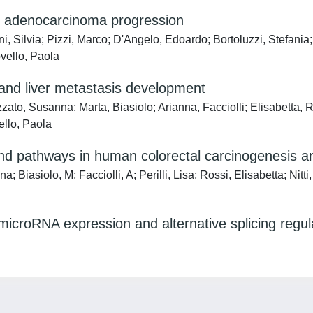
al adenocarcinoma progression
izzini, Silvia; Pizzi, Marco; D'Angelo, Edoardo; Bortoluzzi, St
vello, Paola
and liver metastasis development
zzato, Susanna; Marta, Biasiolo; Arianna, Facciolli; Elisabetta, 
ello, Paola
nd pathways in human colorectal carcinogenesis a
 Biasiolo, M; Facciolli, A; Perilli, Lisa; Rossi, Elisabetta; Nitt
microRNA expression and alternative splicing regula