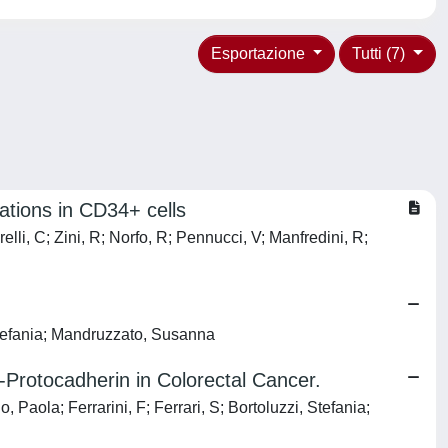
Esportazione
Tutti (7)
rations in CD34+ cells
lli, C; Zini, R; Norfo, R; Pennucci, V; Manfredini, R;
, Stefania; Mandruzzato, Susanna
-Protocadherin in Colorectal Cancer.
 Paola; Ferrarini, F; Ferrari, S; Bortoluzzi, Stefania;