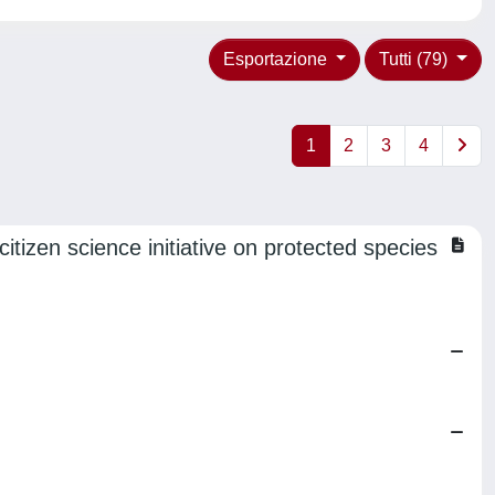
Esportazione
Tutti (79)
1
2
3
4
citizen science initiative on protected species