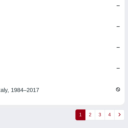
Italy, 1984–2017
1
2
3
4