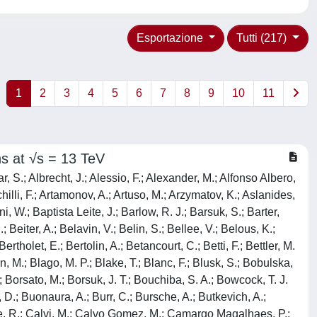
Esportazione
Tutti (217)
1
2
3
4
5
6
7
8
9
10
11
ons at √s = 13 TeV
S.; Leroy, O.; Lesiak, T.; Leverington, B.; Li, H.; Li, L.; Li, P.; Li, X.; Li, Y.; Li, Y.; Li, Z.; Liang, X.; Lin, T.; Lindner, R.; Lisovskyi, V.; Litvinov, R.; Liu, G.; Liu, H.; Liu, S.; Liu, X.; Loi, A.; Lomba Castro, J.; Longstaff, I.; Lopes, J. H.; Loustau, G.; Lovell, G. H.; Lu, Y.; Lucchesi, D.; Luchuk, S.; Lucio Martinez, M.; Lukashenko, V.; Luo, Y.; Lupato, A.; Luppi, E.; Lupton, O.; Lusiani, A.; Lyu, X.; Ma, L.; Maccolini, S.; Machefert, F.; Maciuc, F.; Macko, V.; Mackowiak, P.; Maddrell-Mander, S.; Madejczyk, O.; Madhan Mohan, L. R.; Maev, O.; Maevskiy, A.; Maisuzenko, D.; Majewski, M. W.; Malde, S.; Malecki, B.; Malinin, A.; Maltsev, T.; Malygina, H.; Manca, G.; Mancinelli, G.; Manera Escalero, R.; Manuzzi, D.; Marangotto, D.; Maratas, J.; Marchand, J. F.; Marconi, U.; Mariani, S.; Marin Benito, C.; Marinangeli, M.; Marino, P.; Marks, J.; Marshall, P. J.; Martellotti, G.; Martinazzoli, L.; Martinelli, M.; Martinez Santos, D.; Martinez Vidal, F.; Massafferri, A.; Materok, M.; Matev, R.; Mathad, A.; Mathe, Z.; Matiunin, V.; Matteuzzi, C.; Mattioli, K. R.; Mauri, A.; Maurice, E.; Mauricio, J.; Mazurek, M.; Mccann, M.; Mcconnell, L.; Mcgrath, T. H.; Mcnab, A.; Mcnulty, R.; Mead, J. V.; Meadows, B.; Meaux, C.; Meier, G.; Meinert, N.; Melnychuk, D.; Meloni, S.; Merk, M.; Merli, A.; Meyer Garcia, L.; Mikhasenko, M.; Milanes, D. A.; Millard, E.; Milovanovic, M.; Minard, M. -N.; Minzoni, L.; Mitchell, S. E.; Mitreska, B.; Mitzel, D. S.; Modden, A.; Mohammed, R. A.; Moise, R. D.; Mombacher, T.; Monroy, I. A.; Monteil, S.; Morandin, M.; Morello, G.; Morello, M. J.; Moron, J.; Morris, A. B.; Morris, A. G.; Mountain, R.; Mu, H.; Muheim, F.; Mukherjee, M.; Mulder, M.; Muller, D.; Muller, K.; Murphy, C. H.; Murray, D.; Muzzetto, P.; Naik, P.; Nakada, T.; Nandakumar, R.; Nanut, T.; Nasteva, I.; Needham, M.; Neri, I.; Neri, N.; Neubert, S.; Neufeld, N.; Newcombe, R.; Nguyen, T. D.; Nguyen-Mau, C.; Niel, E. M.; Nieswand, S.; Nikitin, N.; Nolte, N. S.; Nunez, C.; Oblakowska-Mucha, A.; Obraztsov, V.; O'Hanlon, D. P.; Oldeman, R.; Onderwater, C. J. G.; Ossowska, A.; Otalora Goicochea, J. M.; Ovsiannikova, T.; Owen, P.; Oyanguren, A.; Pagare, B.; Pais, P. R.; Pajero, T.; Palano, A.; Palutan, M.; Pan, Y.; Panshin, G.; Papanestis, A.; Pappagallo, M.; Pappalardo, L. L.; Pappenheimer, C.; Parker, W.; Parkes, C.; Parkinson, C. J.; Passalacqua, B.; Passaleva, G.; Pastore, A.; Patel, M.; Patrignani, C.; Pawley, C. J.; Pearce, A.; Pellegrino, A.; Pepe Altarelli, M.; Perazzini, S.; Pereima, D.; Perret, P.; Petridis, K.; Petrolini, A.; Petrov, A.; Petrucci, S.; Petruzzo, M.; Philippov, A.; Pica, L.; Piccini, M.; Pietrzyk, B.; Pietrzyk, G.; Pili, M.; Pinci, D.; Pinzino, J.; Pisani, F.; Piucci, A.; Resmi, P. K.; Placinta, V.; Playfer, S.; Plews, J.; Plo Casasus, M.; Polci, F.; Poli Lener, M.; Poliakova, M.; Poluektov, A.; Polukhina, N.; Polyakov, I.; Polycarpo, E.; Pomery, G. J.; Ponce, S.; Popov, A.; Popov, D.; Popov, S.; Poslavskii, S.; Prasanth, K.; Promberger, L.; Prouve, C.; Pugatch, V.; Puig Navarro, A.; Pullen, H.; Punzi, G.; Qian, W.; Qin, J.; Quagliani, R.; Quintana, B.; Raab, N. V.; Rabadan Trejo, R. I.; Rachwal, B.; Rademacker, J. H.; Rama, M.; Ramos Pernas, M.; Rangel, M. S.; Ratnikov, F.; Raven, G.; R