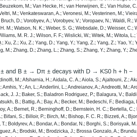
 ± and B ± → Dπ ± decays with D → KS0 h + h −
imanis, K.; Dudek, M. W.; Dufour, L.; Duk, V.; Durante, P.; Durham, J. M.; Dutta, D.; Dziewiecki, M.; Dziurda, A.; Dzyuba, A.; Easo, S.; Egede, U.; Egorychev, V.; Eidelman, S.; Eisenhardt, S.; Ek-In, S.; Eklund, L.; Ely, S.; Ene, A.; Epple, E.; Escher, S.; Eschle, J.; Esen, S.; Evans, T.; Falabella, A.; Fan, J.; Fan, Y.; Fang, B.; Farley, N.; Farry, S.; Fazzini, D.; Fedin, P.; Feo, M.; Fernandez Declara, P.; Fernandez Prieto, A.; Fernandez-tenllado Arribas, J. M.; Ferrari, F.; Ferreira Lopes, L.; Ferreira Rodrigues, F.; Ferreres Sole, S.; Ferrillo, M.; Ferro-Luzzi, M.; Filippov, S.; Fini, R. A.; Fiorini, M.; Firlej, M.; Fischer, K. M.; Fitzpatrick, C.; Fiutowski, T.; Fleuret, F.; Fontana, M.; Fontanelli, F.; Forty, R.; Franco Lima, V.; Franco Sevilla, M.; Frank, M.; Franzoso, E.; Frau, G.; Frei, C.; Friday, D. A.; Fu, J.; Fuehring, Q.; Funk, W.; Gabriel, E.; Gaintseva, T.; Gallas Torreira, A.; Galli, D.; Gallorini, S.; Gambetta, S.; Gan, Y.; Gandelman, M.; Gandini, P.; Gao, Y.; Garau, M.; Garcia Martin, L. M.; Garcia Moreno, P.; Garcia Pardinas, J.; Garcia Plana, B.; Garcia Rosales, F. A.; Garrido, L.; Gascon, D.; Gaspar, C.; Geertsema, R. E.; Gerick, D.; Gerken, L. L.; Gersabeck, E.; Gersabeck, M.; Gershon, T.; Gerstel, D.; Ghez, P.; Gibson, V.; Giovannetti, M.; Gioventu, A.; Gironella Gironell, P.; Giubega, L.; Giugliano, C.; Gizdov, K.; Gkougkousis, E. L.; Gligorov, V. V.; Gobel, C.; Golobardes, E.; Golubkov, D.; Golutvin, A.; Gomes, A.; Gomez Fernandez, S.; Goncalves Abrantes, F.; Goncerz, M.; Gong, G.; Gorbounov, P.; Gorelov, I. V.; Gotti, C.; Govorkova, E.; Grabowski, J. P.; Graciani Diaz, R.; Grammatico, T.; Granado Cardoso, L. A.; Grauges, E.; Graverini, E.; Graziani, G.; Grecu, A.; Greeven, L. M.; Griffith, P.; Grillo, L.; Gromov, S.; Gruber, L.; Gruberg Cazon, B. R.; Gu, C.; Guarise, M.; Gunther, P. A.; Gushchin, E.; Guth, A.; Guz, Y.; Gys, T.; Hadavizadeh, T.; Haefeli, G.; Haen, C.; Haimberger, J.; Haines, S. C.; Halewood-leagas, T.; Hamilton, P. M.; Han, Q.; Han, X.; Hancock, T. H.; Hansmann-Menzemer, S.; Harnew, N.; Harrison, T.; Hasse, C.; Hatch, M.; He, J.; Hecker, M.; Heijhoff, K.; Heinicke, K.; Hennequin, A. M.; Hennessy, K.; Henry, L.; Heuel, J.; Hicheur, A.; Hill, D.; Hilton, M.; Hollitt, S. E.; Hopchev, P. H.; Hu, J.; Hu, J.; Hu, W.; Huang, W.; Huang, X.; Hulsbergen, W.; Hunter, R. J.; Hushchyn, M.; Hutchcroft, D.; Hynds, D.; Ibis, P.; Idzik, M.; Ilin, D.; Ilten, P.; Inglessi, A.; Ishteev, A.; Ivshin, K.; Jacobsson, R.; Jakobsen, S.; Jans, E.; Jashal, B. K.; Jawahery, A.; Jevtic, V.; Jezabek, M.; Jiang, F.; John, M.; Johnson, D.; Jones, C. R.; Jones, T. P.; Jost, B.; Jurik, N.; Kandybei, S.; Kang, Y.; Karacson, M.; Kariuki, J. M.; Kazeev, N.; Kecke, M.; Keizer, F.; Kenzie, M.; Ketel, T.; Khanji, B.; Kharisova, A.; Kholodenko, S.; Kim, K. E.; Kirn, T.; Kirsebom, V. S.; Kitouni, O.; Klaver, S.; Klimaszewski, K.; Koliiev, S.; Kondybayeva, A.; Konoplyannikov, A.; Kopciewicz, P.; Kopecna, R.; Koppenburg, P.; Korolev, M.; Kostiuk, I.; Kot, O.; Kotriakhova, S.; Kravchenko, P.; Kravchuk, L.; Krawczyk, R. D.; Kreps, M.; Kress, F.; Kretzschmar, S.; Krokovny, P.; Krupa, W.; Krzemien, W.; Kucewicz, W.; Kucharczyk, M.; Kudryavtsev, V.; Kuindersma, H. S.; Kunde, G. J.; Kvaratskheliya, T.; Lacarrere, D.; Lafferty, G.; Lai, A.; Lampis, A.; Lancierini, D.; Lane, J. J.; Lane, R.; Lanfranchi, G.; Langenbruch, C.; Langer, J.; Lantwin, O.; Latham, T.; Lazzari, F.; Le Gac, R.; Lee, S. H.; Lefevre, R.; Leflat, A.; Legotin, 