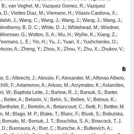
S.; Leroy, O.; Lesiak, T.; Leverington, B.; Li, H.; Li, L.; Li, P.; Li, X.; Li, Y.; Li, Y.; Li, Z.; Liang, X.; Lin, T.; Lindner, R.; Lisovskyi, V.; Litvinov, R.; Liu, G.; Liu, H.; Liu, S.; Liu, X.; Loi, A.; Lomba Castro, J.; Longstaff, I.; Lopes, J. H.; Loustau, G.; Lovell, G. H.; Lu, Y.; Lucchesi, D.; Luchuk, S.; Lucio Martinez, M.; Lukashenko, V.; Luo, Y.; Lupato, A.; Luppi, E.; Lupton, O.; Lusiani, A.; Lyu, X.; Ma, L.; Maccolini, S.; Machefert, F.; Maciuc, F.; Macko, V.; Mackowiak, P.; Maddrell-Mander, S.; Madejczyk, O.; Madhan Mohan, L. R.; Maev, O.; Maevskiy, A.; Maisuzenko, D.; Majewski, M. W.; Malde, S.; Malecki, B.; Malinin, A.; Maltsev, T.; Malygina, H.; Manca, G.; Mancinelli, G.; Manera Escalero, R.; Manuzzi, D.; Marangotto, D.; Maratas, J.; Marchand, J. F.; Marconi, U.; Mariani, S.; Marin Benito, C.; Marinangeli, M.; Marino, P.; Marks, J.; Marshall, P. J.; Martellotti, G.; Martinazzoli, L.; Martinelli, M.; Martinez Santos, D.; Martinez Vidal, F.; Massafferri, A.; Materok, M.; Matev, R.; Mathad, A.; Mathe, Z.; Matiunin, V.; Matteuzzi, C.; Mattioli, K. R.; Mauri, A.; Maurice, E.; Mauricio, J.; Mazurek, M.; Mccann, M.; Mcconnell, L.; Mcgrath, T. H.; Mcnab, A.; Mcnulty, R.; Mead, J. V.; Meadows, B.; Meaux, C.; Meier, G.; Meinert, N.; Melnychuk, D.; Meloni, S.; Merk, M.; Merli, A.; Meyer Garcia, L.; Mikhasenko, M.; Milanes, D. A.; Millard, E.; Milovanovic, M.; Minard, M. -N.; Minzoni, L.; Mitchell, S. E.; Mitreska, B.; Mitzel, D. S.; Modden, A.; Mohammed, R. A.; Moise, R. D.; Mombacher, T.; Monroy, I. A.; Monteil, S.; Morandin, M.; Morello, G.; Morello, M. J.; Moron, J.; Morris, A. B.; Morris, A. G.; Mountain, R.; Mu, H.; Muheim, F.; Mukherjee, M.; Mulder, M.; Muller, D.; Muller, K.; Murphy, C. H.; Murray, D.; Muzzetto, P.; Naik, P.; Nakada, T.; Nandakumar, R.; Nanut, T.; Nasteva, I.; Needham, M.; Neri, I.; Neri, N.; Neubert, S.; Neufeld, N.; Newcombe, R.; Nguyen, T. D.; Nguyen-Mau, C.; Niel, E. M.; Nieswand, S.; Nikitin, N.; Nolte, N. S.; Nunez, C.; Oblakowska-Mucha, A.; Obraztsov, V.; O'Hanlon, D. P.; Oldeman, R.; Onderwater, C. J. G.; Ossowska, A.; Otalora Goicochea, J. M.; Ovsiannikova, T.; Owen, P.; Oyanguren, A.; Pagare, B.; Pais, P. R.; Pajero, T.; Palano, A.; Palutan, M.; Pan, Y.; Panshin, G.; Papanestis, A.; Pappagallo, M.; Pappalardo, L. L.; Pappenheimer, C.; Parker, W.; Parkes, C.; Parkinson, C. J.; Passalacqua, B.; Passaleva, G.; Pastore, A.; Patel, M.; Patrignani, C.; Pawley, C. J.; Pearce, A.; Pellegrino, A.; Pepe Altarelli, M.; Perazzini, S.; Pereima, D.; Perret, P.; Petridis, K.; Petrolini, A.; Petrov, A.; Petrucci, S.; Petruzzo, M.; Philippov, A.; Pica, L.; Piccini, M.; Pietrzyk, B.; Pietrzyk, G.; Pili, M.; Pinci, D.; Pinzino, J.; Pisani, F.; Piucci, A.; Resmi, P. K.; Placinta, V.; Playfer, S.; Plews, J.; Plo Casasus, M.; Polci, F.; Poli Lener, M.; Poliakova, M.; Poluektov, A.; Polukhina, N.; Polyakov, I.; Polycarpo, E.; Pomery, G. J.; Ponce, S.; Popov, A.; Popov, D.; Popov, S.; Poslavskii, S.; Prasanth, K.; Promberger, L.; Prouve, C.; Pugatch, V.; Puig Navarro, A.; Pullen, H.; Punzi, G.; Qian, W.; Qin, J.; Quagliani, R.; Quintana, B.; Raab, N. V.; Rabadan Trejo, R. I.; Rachwal, B.; Rademacker, J. H.; Rama, M.; Ramos Pernas, M.; Rangel, M. S.; Ratnikov, F.; Raven, G.; R