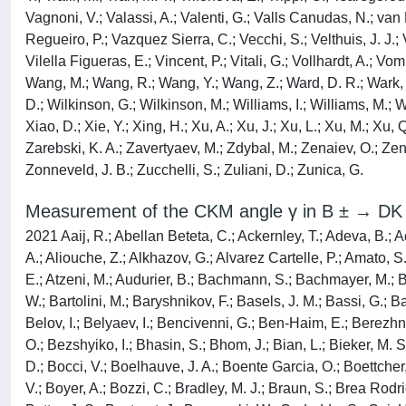
Measurement of the CKM angle γ in B ± → DK
2021 Aaij, R.; Abellan Beteta, C.; Ackernley, T.; Adeva, B.; Adinolfi, M.; Afsharnia, H.; Aidala, C. A.; Aiola, S.; Ajaltouni, Z.; Akar, S.; Albrecht, J.; Alessio, F.; Alexander, M.; Alfonso Albero, A.; Aliouche, Z.; Alkhazov, G.; Alvarez Cartelle, P.; Amato, S.; Amhis, Y.; An, L.; Anderlini, L.; Andreianov, A.; Andreotti, M.; Archilli, F.; Artamonov, A.; Artuso, M.; Arzymatov, K.; Aslanides, E.; Atzeni, M.; Audurier, B.; Bachmann, S.; Bachmayer, M.; Back, J. J.; Baker, S.; Baladron Rodriguez, P.; Balagura, V.; Baldini, W.; Baptista Leite, J.; Barlow, R. J.; Barsuk, S.; Barter, W.; Bartolini, M.; Baryshnikov, F.; Basels, J. M.; Bassi, G.; Batsukh, B.; Battig, A.; Bay, A.; Becker, M.; Bedeschi, F.; Bediaga, I.; Beiter, A.; Belavin, V.; Belin, S.; Bellee, V.; Belous, K.; Belov, I.; Belyaev, I.; Bencivenni, G.; Ben-Haim, E.; Berezhnoy, A.; Bernet, R.; Berninghoff, D.; Bernstein, H. C.; Bertella, C.; Bertholet, E.; Bertolin, A.; Betancourt, C.; Betti, F.; Bettler, M. O.; Bezshyiko, I.; Bhasin, S.; Bhom, J.; Bian, L.; Bieker, M. S.; Bifani, S.; Billoir, P.; Birch, M.; Bishop, F. C. R.; Bizzeti, A.; Bjorn, M.; Blago, M. P.; Blake, T.; Blanc, F.; Blusk, S.; Bobulska, D.; Bocci, V.; Boelhauve, J. A.; Boente Garcia, O.; Boettcher, T.; Boldyrev, A.; Bondar, A.; Bondar, N.; Borghi, S.; Borisyak, M.; Borsato, M.; Borsuk, J. T.; Bouchiba, S. A.; Bowcock, T. J. V.; Boyer, A.; Bozzi, C.; Bradley, M. J.; Braun, S.; Brea Rodriguez, A.; Brodski, M.; Brodzicka, J.; Brossa Gonzalo, A.; Brundu, D.; Buonaura, A.; Burr, C.; Bursche, A.; Butkevich, A.; Butter, J. S.; Buytaert, J.; Byczynski, W.; Cadeddu, S.; Cai, H.; Calabrese, R.; Calefice, L.; Calero Diaz, L.; Cali, S.; Calladine, R.; Calvi, M.; Calvo Gomez, M.; Camargo Magalhaes, P.; Camboni, A.; Campana, P.; Campora Perez, D. H.; Campoverde Quezada, A. F.; Capelli, S.; Capriotti, L.; Carbone, A.; Carboni, G.; Cardinale, R.; Cardini, A.; Carli, I.; Carniti, P.; Carvalho Akiba, K.; Casais Vidal, A.; Casse, G.; Cattaneo, M.; Cavallero, G.; Celani, S.; Cerasoli, J.; Chadwick, A. J.; Chapman, M. G.; Charles, M.; Charpentier, P.; Chatzikonstantinidis, G.; Chavez Barajas, C. A.; Chefdeville, M.; Chen, C.; Chen, S.; Chernov, A.; Chitic, S. -G.; Chobanova, V.; Cholak, S.; Chrzaszcz, M.; Chubykin, A.; Chulikov, V.; Ciambrone, P.; Cicala, M. F.; Cid Vidal, X.; Ciezarek, G.; Clarke, P. E. L.; Clemencic, M.; Cliff, H. V.; Closier, J.; Cobbledick, J. L.; Coco, V.; Coelho, J. A. B.; Cogan, J.; Cogneras, E.; Cojocariu, L.; Collins, P.; Colombo, T.; Congedo, L.; Contu, A.; Cooke, N.; Coombs, G.; Corti, G.; Costa Sobral, C. M.; Couturier, B.; Craik, D. C.; Crkovska, J.; Cruz Torres, M.; Currie, R.; Da Silva, C. L.; Dall'Occo, E.; Dalseno, J.; D'Ambrosio, C.; Danilina, A.; D'Argent, P.; Davis, A.; De Aguiar Francisco, O.; De Bruyn, K.; De Capua, S.; De Cian, M.; De Miranda, J. M.; De Paula, L.; De Serio, M.; De Simone, D.; De Simone, P.; de Vries, J. A.; Dean, C. T.; Dean, W.; Decamp, D.; Del Buono, L.; Delaney, B.; Dembinski, H. -P.; Dendek, A.; Denysenko, V.; Derkach, D.; Deschamps, O.; Desse, F.; Dettori, F.; Dey, B.; Di Nezza, P.; Didenko, S.; Dieste Maronas, L.; Dijkstra, H.; Dobishuk, V.; Donohoe, A. M.; Dordei, F.; Dorigo, M.; dos Reis, A. C.; Douglas, L.; Dovbnya, A.; Downes, A. G.; Dre