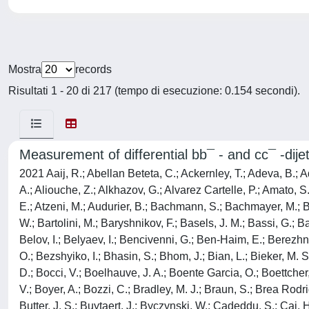
Mostra
records
Risultati 1 - 20 di 217 (tempo di esecuzione: 0.154 secondi).
Measurement of differential bb¯ - and cc¯ -dijet
2021 Aaij, R.; Abellan Beteta, C.; Ackernley, T.; Adeva, B.; Adinolfi, M.; Afsharnia, H.; Aidala, C. A.; Aiola, S.; Ajaltouni, Z.; Akar, S.; Albrecht, J.; Alessio, F.; Alexander, M.; Alfonso Albero, A.; Aliouche, Z.; Alkhazov, G.; Alvarez Cartelle, P.; Amato, S.; Amhis, Y.; An, L.; Anderlini, L.; Andreianov, A.; Andreotti, M.; Archilli, F.; Artamonov, A.; Artuso, M.; Arzymatov, K.; Aslanides, E.; Atzeni, M.; Audurier, B.; Bachmann, S.; Bachmayer, M.; Back, J. J.; Baker, S.; Baladron Rodriguez, P.; Balagura, V.; Baldini, W.; Baptista Leite, J.; Barlow, R. J.; Barsuk, S.; Barter, W.; Bartolini, M.; Baryshnikov, F.; Basels, J. M.; Bassi, G.; Batsukh, B.; Battig, A.; Bay, A.; Becker, M.; Bedeschi, F.; Bediaga, I.; Beiter, A.; Belavin, V.; Belin, S.; Bellee, V.; Belous, K.; Belov, I.; Belyaev, I.; Bencivenni, G.; Ben-Haim, E.; Berezhnoy, A.; Bernet, R.; Berninghoff, D.; Bernstein, H. C.; Bertella, C.; Bertholet, E.; Bertolin, A.; Betancourt, C.; Betti, F.; Bettler, M. O.; Bezshyiko, I.; Bhasin, S.; Bhom, J.; Bian, L.; Bieker, M. S.; Bifani, S.; Billoir, P.; Birch, M.; Bishop, F. C. R.; Bizzeti, A.; Bjorn, M.; Blago, M. P.; Blake, T.; Blanc, F.; Blusk, S.; Bobulska, D.; Bocci, V.; Boelhauve, J. A.; Boente Garcia, O.; Boettcher, T.; Boldyrev, A.; Bondar, A.; Bondar, N.; Borghi, S.; Borisyak, M.; Borsato, M.; Borsuk, J. T.; Bouchiba, S. A.; Bowcock, T. J. V.; Boyer, A.; Bozzi, C.; Bradley, M. J.; Braun, S.; Brea Rodriguez, A.; Brodski, M.; Brodzicka, J.; Brossa Gonzalo, A.; Brundu, D.; Buonaura, A.; Burr, C.; Bursche, A.; Butkevich, A.; Butter, J. S.; Buytaert, J.; Byczynski, W.; Cadeddu, S.; Cai, H.; Calabrese, R.; Calefice, L.; Calero Diaz, L.; Cali, S.; Calladine, R.; Calvi, M.; Calvo Gomez, M.; Camargo Magalhaes, P.; Camboni, A.; Campana, P.; Campora Perez, D. H.; Campoverde Quezada, A. F.; Capelli, S.; Capriotti, L.; Carbone, A.; Carboni, G.; Cardinale, R.; Cardini, A.; Carli, I.; Carniti, P.; Carvalho Akiba, K.; Casais Vidal, A.; Casse, G.; Cattaneo, M.; Cavallero, G.; Celani, S.; Cerasoli, J.; Chadwick, A. J.; Chapman, M. G.; Charles, M.; Charpentier, P.; Chatzikonstantinidis, G.; Chavez Barajas, C. A.; Chefdeville, M.; Chen, C.; Chen, S.; Chernov, A.; Chitic, S. -G.; Chobanova, V.; Cholak, S.; Chrzaszcz, M.; Chubykin, A.; Chulikov, V.; Ciambrone, P.; Cicala, M. F.; Cid Vidal, X.; Ciezarek, G.; Clarke, P. E. L.; Clemencic, M.; Cliff, H. V.; Closier, J.; Cobbledick, J. L.; Coco, V.; Coelho, J. A. B.; Cogan, J.; Cogneras, E.; Cojocariu, L.; Collins, P.; Colombo, T.; Congedo, L.; Contu, A.; Cooke, N.; Coombs, G.; Corti, G.; Costa Sobral, C. M.; Couturier, B.; Craik, D. C.; Crkovska, J.; Cruz Torres, M.; Currie, R.; Da Silva, C. L.; Dall'Occo, E.; Dalseno, J.; D'Ambrosio, C.; Danilina, A.; D'Argent, P.; Davis, A.; De Aguiar Francisco, O.; De Bruyn, K.; De Capua, S.; De Cian, M.; De Miranda, J. M.; De Paula, L.; De Serio, M.; De Simone, D.; De Simone, P.; de Vries, J. A.; Dean, C. T.; Dean, W.; Decamp, D.; Del Buono, L.; Delaney, B.; Dembinski, H. -P.; Dendek, A.; Denysenko, V.; Derkach, D.; Deschamps, O.; Desse, F.; Dettori, F.; Dey, B.; Di Nezza, P.; Didenko, S.; Dieste Maronas, L.; Dijkstra, H.; Dobishuk, V.; Donohoe, A. M.; Dordei, F.; Dorigo, M.; dos Reis, A. C.; Douglas, L.; Dovbnya, A.; Downes, A. G.; Dre