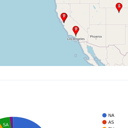
NA
AS
SA