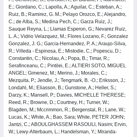
E.; Giordano, C.; Lapolla, A.; Aguilar, C.; Esteban, A.;
Ruiz, B.; Ramirez, G. M.; Pelayo Orozco, E.; Alejandro,
C.; de Alba, S.; Medina Pech, C.; Garza Ruiz, J.;
Sauque Reyna, L.; Llamas Esperon, G.; Nevarez Ruiz,
L. A.; Vidrio Velazquez, M.; Flores Lozano, F.; Gonzalez
Gonzalez, J. G.; Garcia-Hernandez, P. A.; Araujo-Silva,
R.; Villeda - Espinosa, E.; Mistodie, C.; Popescu, D.;
Constantin, C.; Nicolau, A.; Popa, B.; Timar, R.;
Serafinceanu, C.; Pintilei, E.; ALTIERI SOTO, MIGUEL
ANGEL; Gimenez, M.; Merino, J.; Morales, C.;
Mezquita, P.; Jendle, J.; Tengmark, B. -O.; Eriksson, J.;
Londahl, M.; Eliasson, B.; Gunstone, A.; Heller, S.;
Darzy, K.; Mansell, P.; Davies, MICHELLE THERESE;
Reed, R.; Browne, D.; Courtney, H.; Turner, W.;
Blagden, M.; Mccrimmon, R.; Bergenstal, R.; Lane, W.;
Lucas, K.; White, A.; Bao, Sara; White, PETER JOHN;
Jantzi, C.; ABOULGHASSEM RASOULI, Nasim; Ervin,
W.; Lewy-Alterbaum, L.; Handelsman, Y.; Miranda-