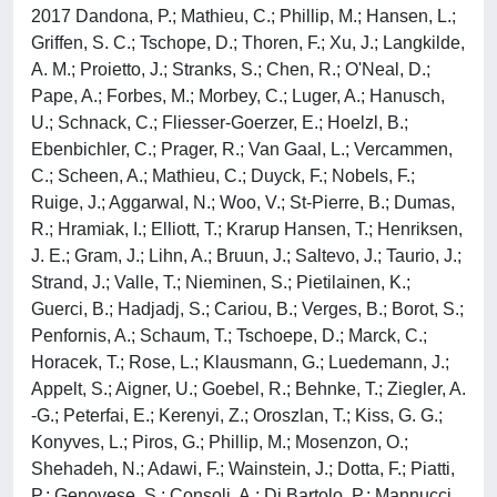
2017 Dandona, P.; Mathieu, C.; Phillip, M.; Hansen, L.;
Griffen, S. C.; Tschope, D.; Thoren, F.; Xu, J.; Langkilde,
A. M.; Proietto, J.; Stranks, S.; Chen, R.; O'Neal, D.;
Pape, A.; Forbes, M.; Morbey, C.; Luger, A.; Hanusch,
U.; Schnack, C.; Fliesser-Goerzer, E.; Hoelzl, B.;
Ebenbichler, C.; Prager, R.; Van Gaal, L.; Vercammen,
C.; Scheen, A.; Mathieu, C.; Duyck, F.; Nobels, F.;
Ruige, J.; Aggarwal, N.; Woo, V.; St-Pierre, B.; Dumas,
R.; Hramiak, I.; Elliott, T.; Krarup Hansen, T.; Henriksen,
J. E.; Gram, J.; Lihn, A.; Bruun, J.; Saltevo, J.; Taurio, J.;
Strand, J.; Valle, T.; Nieminen, S.; Pietilainen, K.;
Guerci, B.; Hadjadj, S.; Cariou, B.; Verges, B.; Borot, S.;
Penfornis, A.; Schaum, T.; Tschoepe, D.; Marck, C.;
Horacek, T.; Rose, L.; Klausmann, G.; Luedemann, J.;
Appelt, S.; Aigner, U.; Goebel, R.; Behnke, T.; Ziegler, A.
-G.; Peterfai, E.; Kerenyi, Z.; Oroszlan, T.; Kiss, G. G.;
Konyves, L.; Piros, G.; Phillip, M.; Mosenzon, O.;
Shehadeh, N.; Adawi, F.; Wainstein, J.; Dotta, F.; Piatti,
P.; Genovese, S.; Consoli, A.; Di Bartolo, P.; Mannucci,