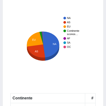
NA
AS
EU
Continente
sconos…
AF
EU
SA
NA
OC
AS
Continente
#