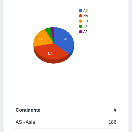
AS
NA
EU
SA
AF
EU
AS
NA
Continente
#
AS - Asia
186