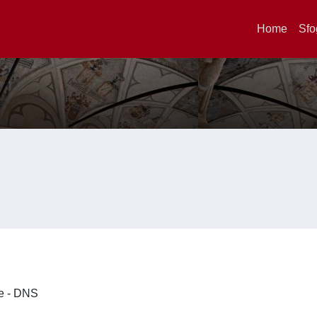
Home
Sfo
ze - DNS