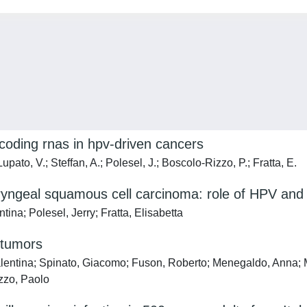
coding rnas in hpv-driven cancers
upato, V.; Steffan, A.; Polesel, J.; Boscolo-Rizzo, P.; Fratta, E.
aryngeal squamous cell carcinoma: role of HPV and l
a; Polesel, Jerry; Fratta, Elisabetta
 tumors
Valentina; Spinato, Giacomo; Fuson, Roberto; Menegaldo, Anna; Mc
zzo, Paolo