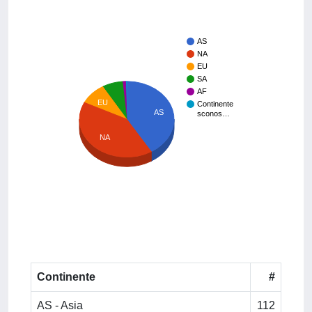
AS
NA
EU
SA
AF
EU
Continente
AS
sconos…
NA
Continente
#
AS - Asia
112