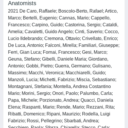
Anatomists
2021 De Caro, Raffaele; Boscolo-Berto, Rafael; Artico,
Marco; Bertelli, Eugenio; Cannas, Mario; Cappello,
Francesco; Carpino, Guido; Castorina, Sergio; Cataldi,
Amelia; Cavaletti, Guido Angelo; Cinti, Saverio; Cocco,
Lucio Ildebrando; Cremona, Ottavio; Crivellato, Enrico;
De Luca, Antonio; Falconi, Mirella; Familiari, Giuseppe;
Ferri, Gian Luca; Fornai, Francesco; Gesi, Marco;
Geuna, Stefano; Gibelli, Daniele Maria; Giordano,
Antonio; Gobbi, Pietro; Guerra, Germano; Gulisano,
Massimo; Macchi, Veronica; Macchiarelli, Guido;
Manzoli, Lucia; Michetti, Fabrizio; Miscia, Sebastiano;
Montagnani, Stefania; Montella, Andrea Costantino
Mario; Morini, Sergio; Onori, Paolo; Palumbo, Carla;
Papa, Michele; Porzionato, Andrea; Quacci, Daniela
Elena; Raspanti, Mario; Rende, Mario; Rezzani, Rita;
Ribatti, Domenico; Ripani, Maurizio; Rodella, Luigi
Fabrizio; Rossi, Pellegrino; Sbarbati, Andrea;
Secchiero, Paola; Sforza, Chiarella; Stecco, Carla;