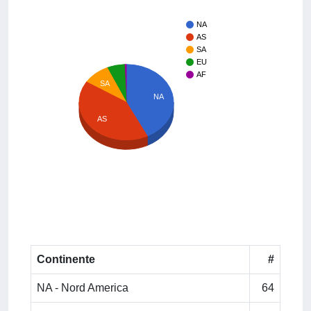
NA
AS
SA
EU
AF
SA
NA
AS
Continente
#
NA - Nord America
64