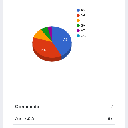
AS
NA
EU
SA
AF
OC
EU
AS
NA
Continente
#
AS - Asia
97