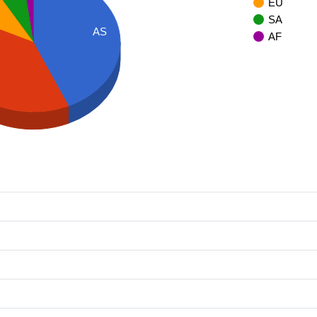
EU
SA
AS
AF