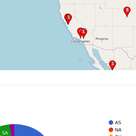
AS
NA
SA