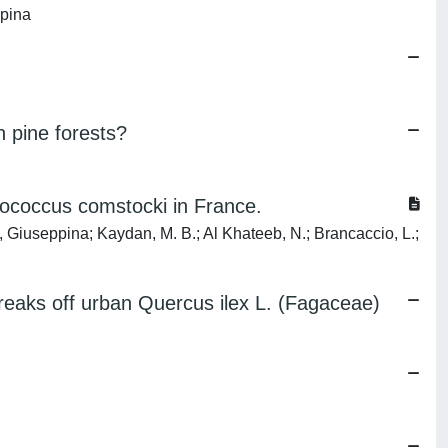
ppina
n pine forests?
udococcus comstocki in France.
ri, Giuseppina; Kaydan, M. B.; Al Khateeb, N.; Brancaccio, L.;
reaks off urban Quercus ilex L. (Fagaceae)