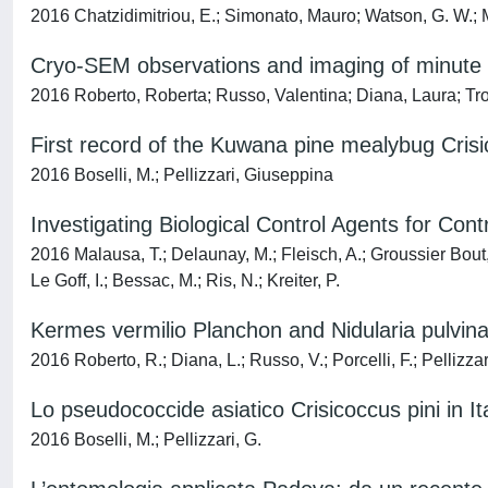
2016 Chatzidimitriou, E.; Simonato, Mauro; Watson, G. W.; M
Cryo-SEM observations and imaging of minute l
2016 Roberto, Roberta; Russo, Valentina; Diana, Laura; Trot
First record of the Kuwana pine mealybug Crisico
2016 Boselli, M.; Pellizzari, Giuseppina
Investigating Biological Control Agents for Co
2016 Malausa, T.; Delaunay, M.; Fleisch, A.; Groussier Bout, 
Le Goff, I.; Bessac, M.; Ris, N.; Kreiter, P.
Kermes vermilio Planchon and Nidularia pulvin
2016 Roberto, R.; Diana, L.; Russo, V.; Porcelli, F.; Pellizzar
Lo pseudococcide asiatico Crisicoccus pini in Ita
2016 Boselli, M.; Pellizzari, G.