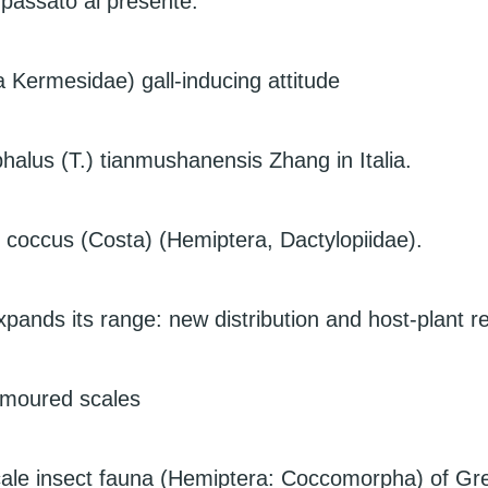
passato al presente.
 Kermesidae) gall-inducing attitude
phalus (T.) tianmushanensis Zhang in Italia.
us coccus (Costa) (Hemiptera, Dactylopiidae).
ands its range: new distribution and host-plant r
rmoured scales
scale insect fauna (Hemiptera: Coccomorpha) of Gr