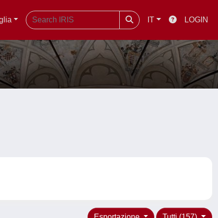
glia
IT
LOGIN
Esportazione
Tutti (157)