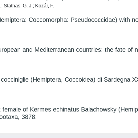
 Stathas, G. J.; Kozár, F.
(Hemiptera: Coccomorpha: Pseudococcidae) with no
uropean and Mediterranean countries: the fate of n
le cocciniglie (Hemiptera, Coccoidea) di Sardegna 
ult female of Kermes echinatus Balachowsky (Hemi
ootaxa, 3878: