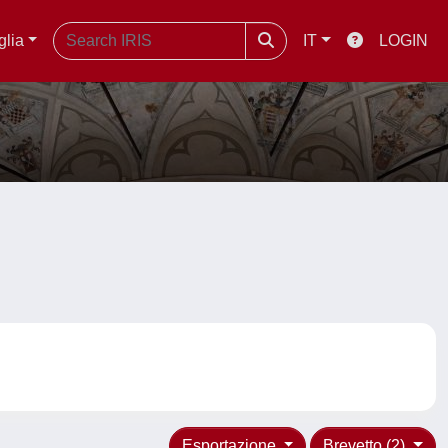
glia
IT
LOGIN
Esportazione
Brevetto (2)