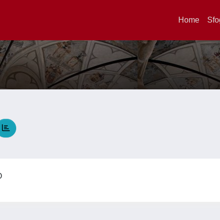
Home
Sfo
LO