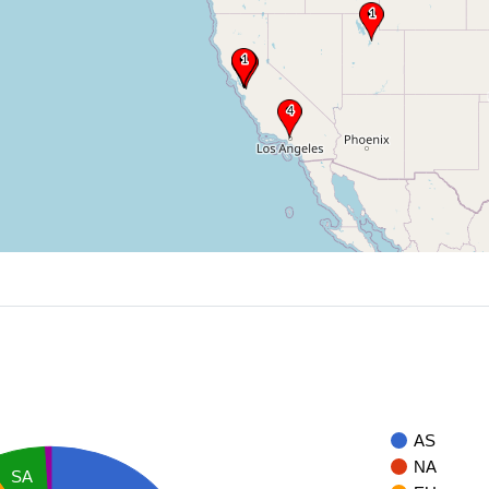
AS
NA
SA