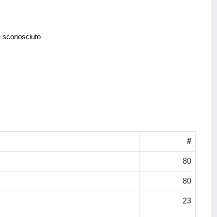
e sconosciuto
#
80
80
23