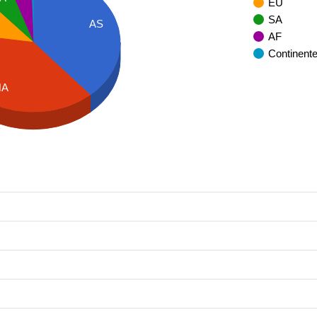
EU
SA
AS
AF
Continent
NA