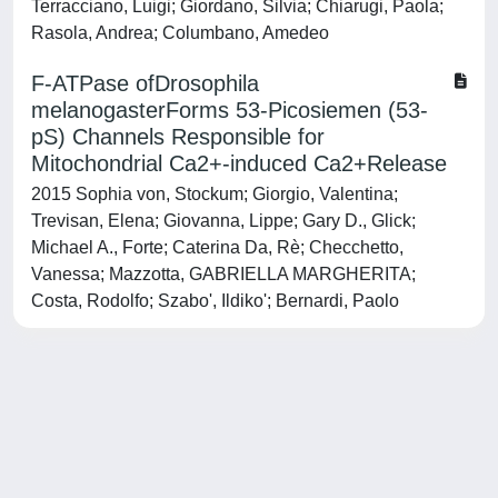
Terracciano, Luigi; Giordano, Silvia; Chiarugi, Paola;
Rasola, Andrea; Columbano, Amedeo
F-ATPase ofDrosophila
melanogasterForms 53-Picosiemen (53-
pS) Channels Responsible for
Mitochondrial Ca2+-induced Ca2+Release
2015 Sophia von, Stockum; Giorgio, Valentina;
Trevisan, Elena; Giovanna, Lippe; Gary D., Glick;
Michael A., Forte; Caterina Da, Rè; Checchetto,
Vanessa; Mazzotta, GABRIELLA MARGHERITA;
Costa, Rodolfo; Szabo', Ildiko'; Bernardi, Paolo
Powered by
IRIS
-
about IRIS
-