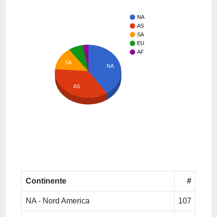
NA
AS
SA
EU
AF
SA
NA
AS
Continente
#
NA - Nord America
107