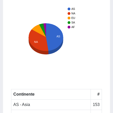
AS
NA
EU
SA
AF
AS
NA
Continente
#
AS - Asia
153