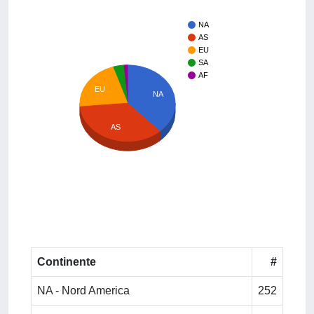
NA
AS
EU
SA
AF
EU
NA
AS
Continente
#
NA - Nord America
252