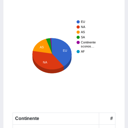
EU
NA
AS
SA
Continente
sconos…
AS
EU
AF
NA
Continente
#