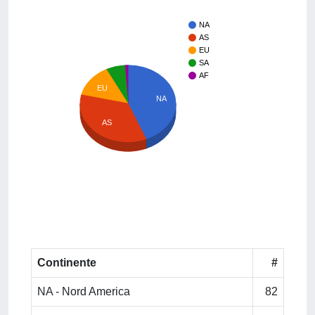
NA
AS
EU
SA
AF
EU
NA
AS
Continente
#
NA - Nord America
82